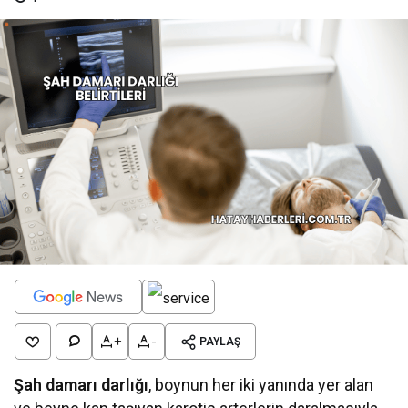
+
-
PAYLAŞ
Şah damarı darlığı
, boynun her iki yanında yer alan