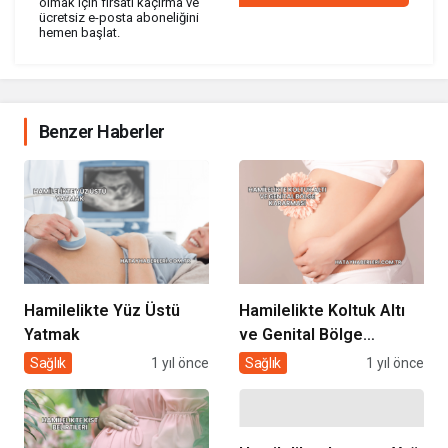
olmak için fırsatı kaçırma ve
ücretsiz e-posta aboneliğini
hemen başlat.
Benzer Haberler
Hamilelikte Yüz Üstü
Hamilelikte Koltuk Altı
Yatmak
ve Genital Bölge
Kararması
Sağlık
1 yıl önce
Sağlık
1 yıl önce