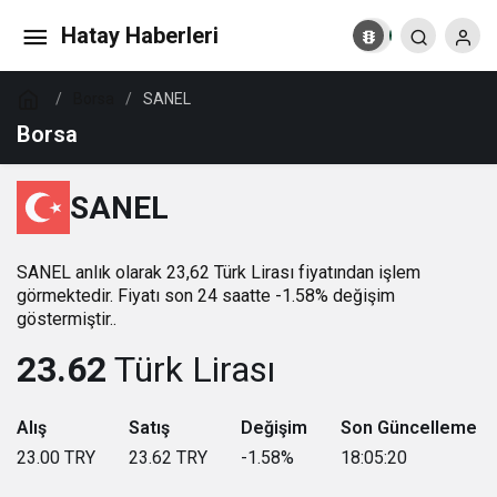
Hatay Haberleri
Borsa
SANEL
Borsa
SANEL
SANEL anlık olarak 23,62 Türk Lirası fiyatından işlem
görmektedir. Fiyatı son 24 saatte -1.58% değişim
göstermiştir..
23.62
Türk Lirası
Alış
Satış
Değişim
Son Güncelleme
23.00
TRY
23.62
TRY
-1.58
%
18:05:20