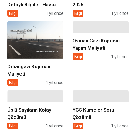
Detaylı Bilgiler: Havuz
2025
ve Spa Sistemlerinde
Bilgi
1 yıl önce
Bilgi
1 yıl önce
Güvenin Adı
Osman Gazi Köprüsü
Yapım Maliyeti
Bilgi
1 yıl önce
Orhangazi Köprüsü
Maliyeti
Bilgi
1 yıl önce
Üslü Sayıların Kolay
YGS Kümeler Soru
Çözümü
Çözümü
Bilgi
1 yıl önce
Bilgi
1 yıl önce