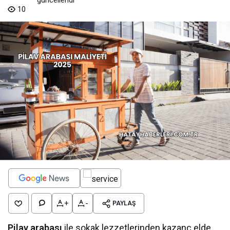
10
+
-
PAYLAŞ
Pilav arabası
ile sokak lezzetlerinden kazanç elde